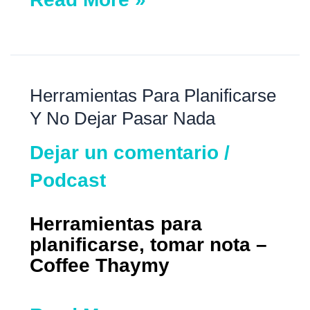
Herramientas
Herramientas Para Planificarse
para
Y No Dejar Pasar Nada
Planificarse
Dejar un comentario
/
Y
No
Podcast
Dejar
Pasar
Herramientas para
Nada
planificarse, tomar nota –
Coffee Thaymy