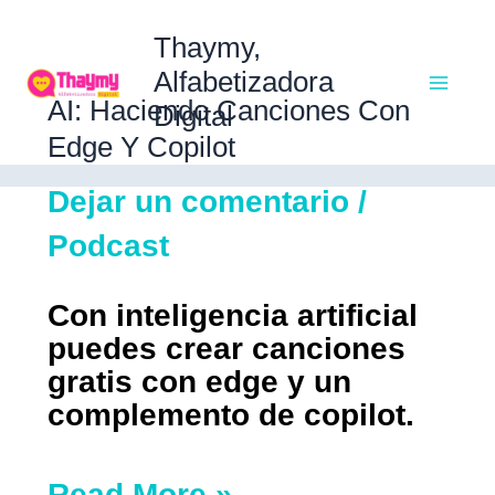
Ir
Ma
al
Thaymy,
contenido
Alfabetizadora
AI:
AI: Haciendo Canciones Con
Digital
Me
Haciendo
Edge Y Copilot
canciones
Dejar un comentario
/
con
Edge
Podcast
y
Copilot
Con inteligencia artificial
puedes crear canciones
gratis con edge y un
complemento de copilot.
Read More »