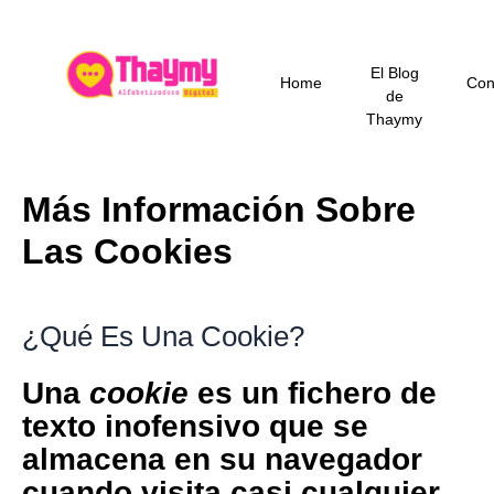
Ir
al
contenido
El Blog
Home
Con
de
Thaymy
Más Información Sobre
Las Cookies
¿Qué Es Una Cookie?
Una
cookie
es un fichero de
texto
inofensivo
que se
almacena en su navegador
cuando visita casi cualquier