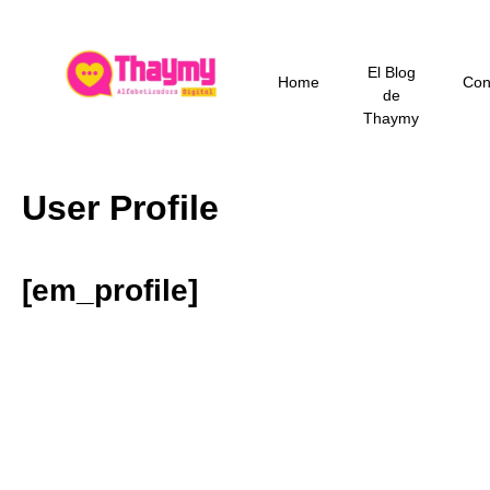
Ir
al
contenido
El Blog
Home
Con
de
Thaymy
User Profile
[em_profile]