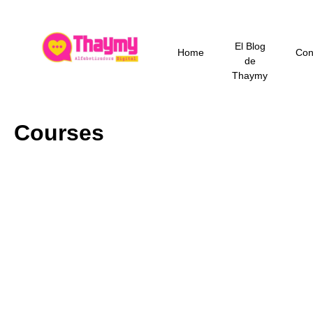
Ir
al
contenido
El Blog
Home
Con
de
Thaymy
Courses