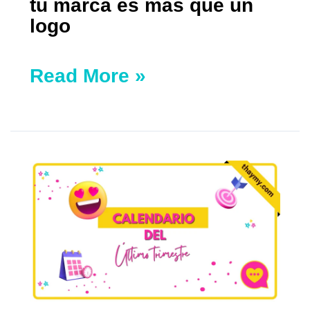
tu marca es más que un
logo
Read More »
Calendario
del
último
trimestre
de
2024
con