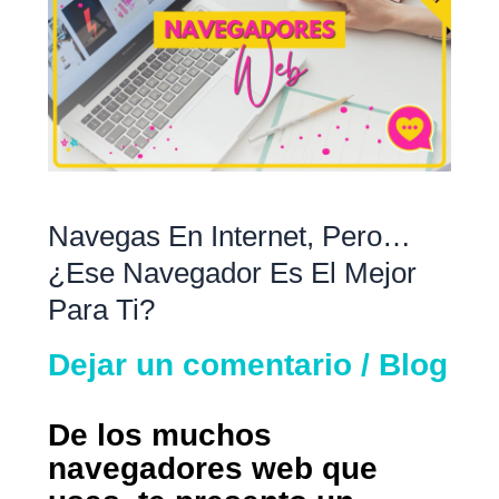
internet,
pero…
¿ese
navegador
es
el
mejor
Navegas En Internet, Pero…
para
¿ese Navegador Es El Mejor
ti?
Para Ti?
Dejar un comentario
/
Blog
De los muchos
navegadores web que