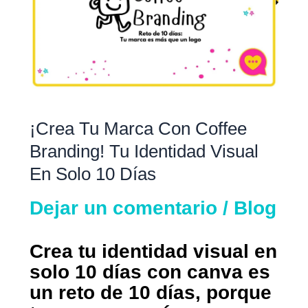
con
Coffee
Branding!
tu
identidad
visual
¡Crea Tu Marca Con Coffee
en
Branding! Tu Identidad Visual
solo
En Solo 10 Días
10
días
Dejar un comentario
/
Blog
Crea tu identidad visual en
solo 10 días con canva es
un reto de 10 días, porque