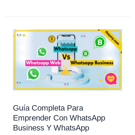
Guía
Completa
para
Emprender
con
WhatsApp
Business
y
WhatsApp
Guía Completa Para
Emprender Con WhatsApp
Business Y WhatsApp