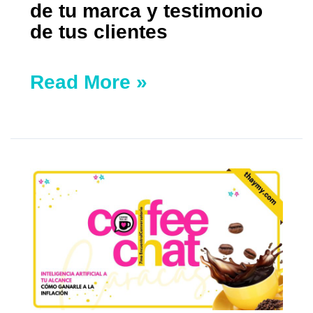
de tu marca y testimonio
de tus clientes
Read More »
Reserva
tu
cupo
para
el
Coffee
Chat