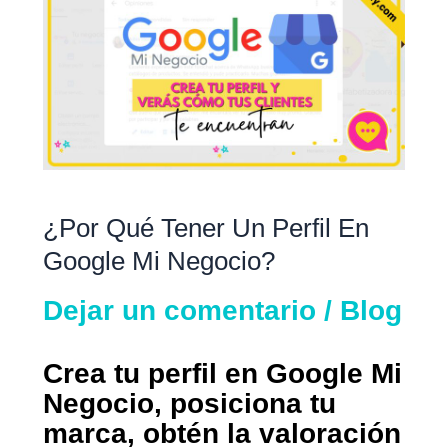
qué
tener
un
perfil
en
Google
Mi
Negocio?
¿Por Qué Tener Un Perfil En
Google Mi Negocio?
Dejar un comentario
/
Blog
Crea tu perfil en Google Mi
Negocio, posiciona tu
marca, obtén la valoración