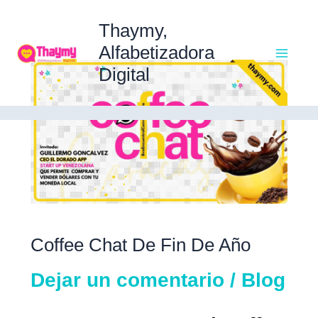
Ir
Ma
al
Thaymy,
contenido
Alfabetizadora
Coffee
Digital
Me
Chat
de
Fin
de
año
Coffee Chat De Fin De Año
Dejar un comentario
/
Blog