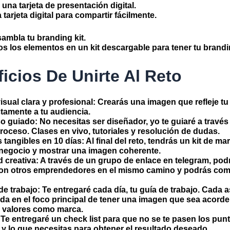
una tarjeta de presentación digital.
tarjeta digital para compartir fácilmente.
ambla tu branding kit.
s los elementos en un kit descargable para tener tu brandin
icios De Unirte Al Reto
isual clara y profesional
: Crearás una imagen que refleje tu
ctamente a tu audiencia.
so guiado
: No necesitas ser diseñador, yo te guiaré a travé
roceso. Clases en vivo, tutoriales y resolución de dudas.
 tangibles en 10 días
: Al final del reto, tendrás un kit de ma
 negocio y mostrar una imagen coherente.
 creativa
: A través de un grupo de enlace en telegram, pod
on otros emprendedores en el mismo camino y podrás comp
e trabajo
: Te entregaré cada día, tu guía de trabajo. Cada 
da en el foco principal de tener una imagen que sea acorde
y valores como marca.
Te entregaré un check list para que no se te pasen los pun
r y lo que necesitas para obtener el resultado deseado.