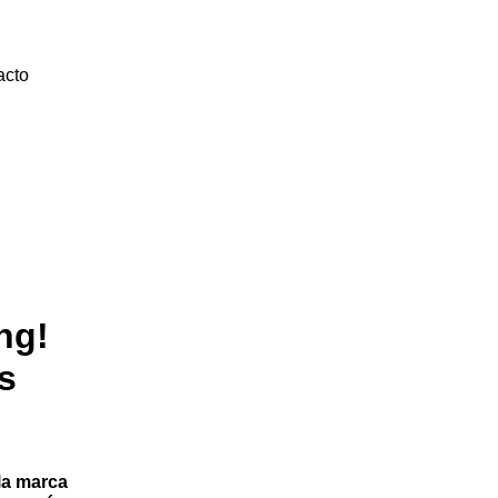
acto
ng!
s
la marca