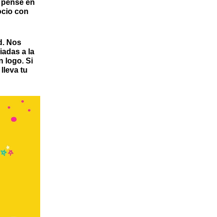
, pensé en
ocio con
d. Nos
adas a la
n logo
. Si
 lleva tu