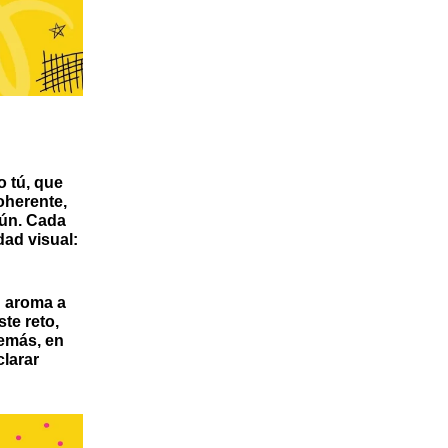
 tú, que
oherente,
mún. Cada
dad visual:
n aroma a
te reto,
demás, en
larar