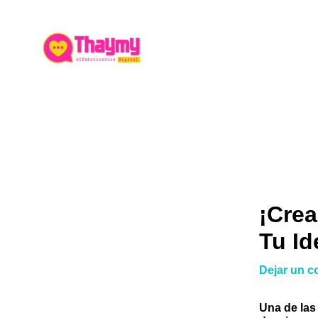
Ir
al
contenido
¡Crea
Tu Id
Dejar un c
Una de las