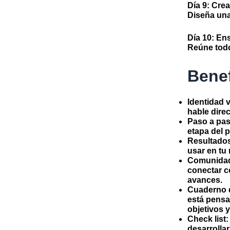
Día 9:
Crea 
Diseña una 
Día 10:
Ens
Reúne todo
Benef
Identidad v
hable dire
Paso a pa
etapa del p
Resultados
usar en tu
Comunidad
conectar c
avances.
Cuaderno d
está pensa
objetivos 
Check list:
desarrolla