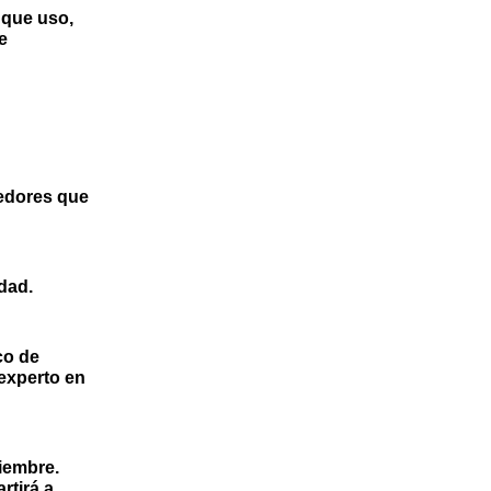
 que uso,
e
dedores que
dad.
co
de
experto en
viembre
.
rtirá a