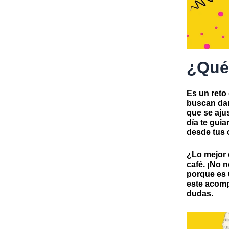
¿Qué
Es un reto
buscan dar
que se aju
día te guia
desde tus c
¿Lo mejor 
café. ¡No 
porque es 
este acomp
dudas.