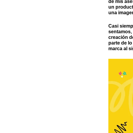
de mis ases
un product
una imagen
Casi siemp
sentamos, 
creación d
parte de l
marca al si