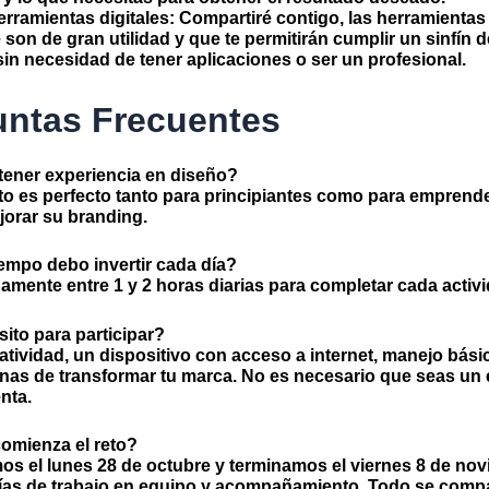
erramientas digitales:
Compartiré contigo, las herramientas
son de gran utilidad y que te permitirán cumplir un sinfín d
sin necesidad de tener aplicaciones o ser un profesional.
untas Frecuentes
tener experiencia en diseño?
eto es perfecto tanto para principiantes como para empren
orar su branding.
empo debo invertir cada día?
mente entre 1 y 2 horas diarias para completar cada activi
ito para participar?
eatividad, un dispositivo con acceso a internet, manejo
bási
nas de transformar tu marca. No es necesario que seas un 
nta.
omienza el reto?
os el
lunes 28 de octubre
y terminamos el
viernes 8 de no
ías de trabajo en equipo y acompañamiento. Todo se compa