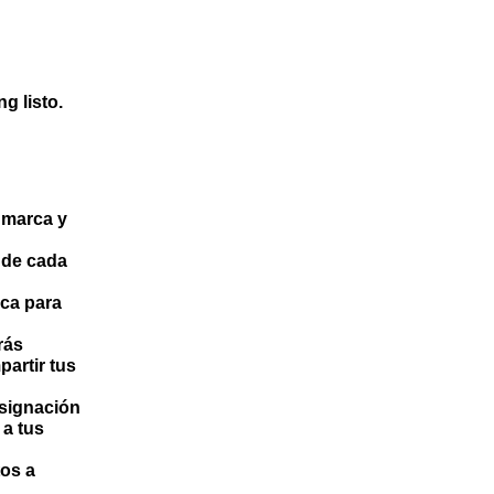
g listo.
 marca y
s de cada
rca para
rás
artir tus
asignación
 a tus
tos a