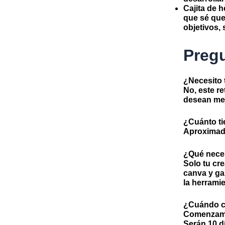
Cajita de h
que sé que 
objetivos, 
Preg
¿Necesito 
No, este r
desean mej
¿Cuánto ti
Aproximada
¿Qué neces
Solo tu cr
canva y ga
la herramie
¿Cuándo c
Comenzam
Serán 10 d