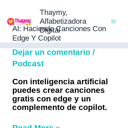
Ir
Ma
al
Thaymy,
contenido
Alfabetizadora
AI:
AI: Haciendo Canciones Con
Digital
Me
Haciendo
Edge Y Copilot
canciones
Dejar un comentario
/
con
Edge
Podcast
y
Copilot
Con inteligencia artificial
puedes crear canciones
gratis con edge y un
complemento de copilot.
Read More »