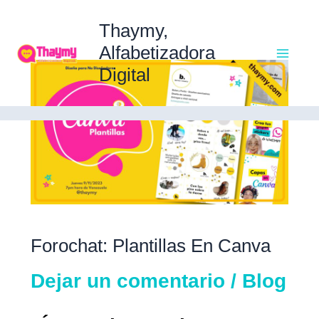
Ir
Ma
al
Thaymy,
contenido
Alfabetizadora
Forochat:
Digital
Me
Plantillas
en
Canva
Forochat: Plantillas En Canva
Dejar un comentario
/
Blog