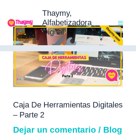
Ir
Ma
al
Thaymy,
contenido
Alfabetizadora
Caja
Digital
Me
de
Herramientas
Digitales
–
Parte
2
Caja De Herramientas Digitales
– Parte 2
Dejar un comentario
/
Blog