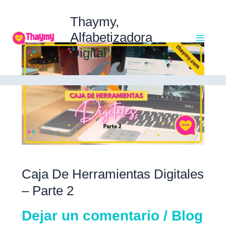
Ir
Ma
al
Thaymy,
contenido
Alfabetizadora
Caja
Digital
Me
de
Herramientas
Digitales
–
Parte
2
Caja De Herramientas Digitales
– Parte 2
Dejar un comentario
/
Blog