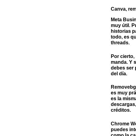
Canva, re
Meta Busi
muy útil. P
historias p
todo, es q
threads.
Por cierto,
manda. Y s
debes ser 
del día.
Removebg
es muy prá
es la mism
descargas,
créditos.
Chrome We
puedes int
como la ca