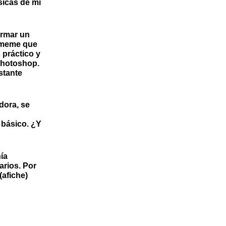
sicas de mi
armar un
n meme que
 práctico y
Photoshop.
stante
dora, se
 básico. ¿Y
ía
arios. Por
(afiche)