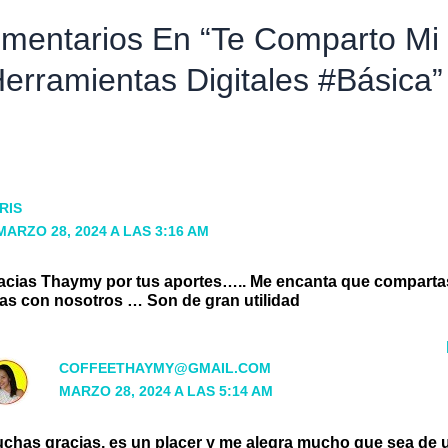
mentarios En “Te Comparto Mi
erramientas Digitales #básica”
IRIS
MARZO 28, 2024 A LAS 3:16 AM
cias Thaymy por tus aportes….. Me encanta que comparta
as con nosotros … Son de gran utilidad
COFFEETHAYMY@GMAIL.COM
MARZO 28, 2024 A LAS 5:14 AM
chas gracias, es un placer y me alegra mucho que sea de u