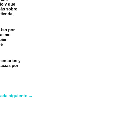
do y que
más sobre
tienda,
 Uso por
que me
bién
ue
mentarios y
racias por
rada siguiente
→