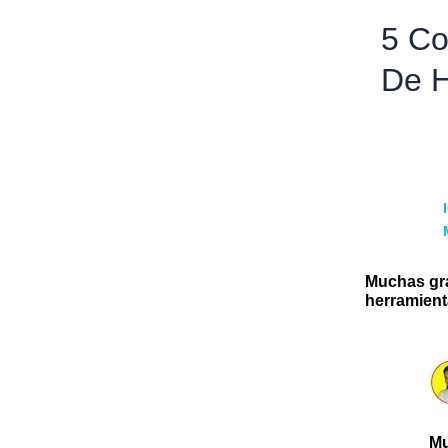
5 Co
De H
Muchas gra
herramient
Mu