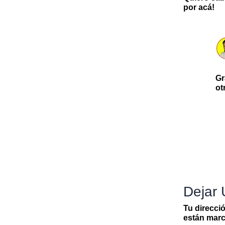
por acá!
Gr
ot
Dejar
Tu direcci
están mar