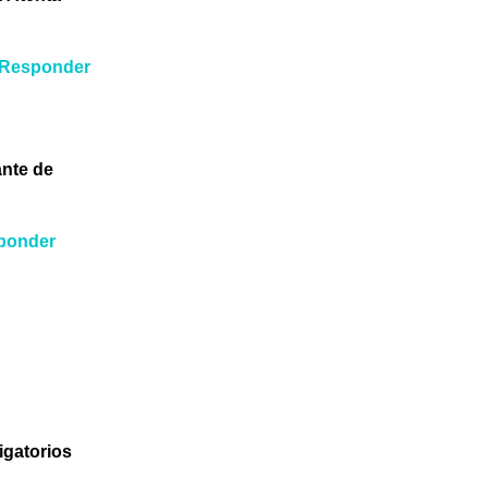
Responder
ante de
ponder
igatorios