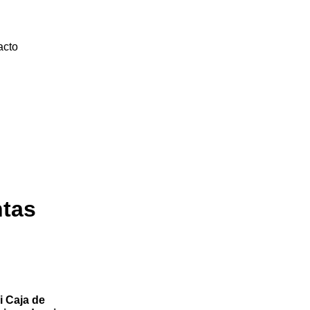
acto
ntas
i Caja de