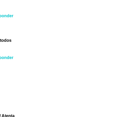
ponder
 todos
ponder
! Atenta