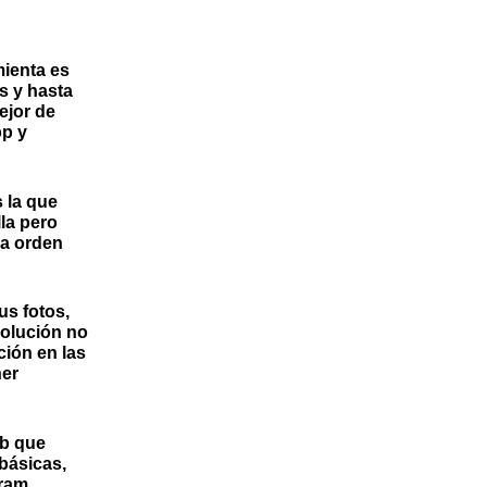
mienta es
s y hasta
mejor de
pp y
s la que
la pero
la orden
us fotos,
solución no
ión en las
ner
eb que
básicas,
ram,