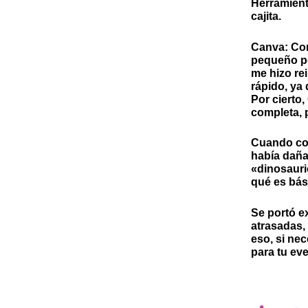
Herramient
cajita.
Canva:
Con
pequeño po
me hizo re
rápido, ya
Por cierto,
completa, 
Cuando con
había daña
«dinosaurio
qué es bás
Se portó e
atrasadas,
eso, si nec
para tu eve