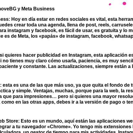
moveBG y Meta Business
ness
: Hoy en día estar en redes sociales es vital, esta herra
uedes crear toda una agenda, llena de post, reels, carrusele
ara instagram y facebook, es fácil de usar, es gratuita y lo 
ue es de Meta, los «papás» de instagram, facebook, whatsa
 si quieres hacer publicidad en Instagram, esta aplicación e
i no tienes muy claro cómo usarla, paciencia, es muy sencil
paciente y constante. Las actualizaciones, siempre están a 
: esta es una de las que más uso, ya que quita el fondo de t
ctica y simple. Ventajas, muchas, porque para la web, la re
a que para impresiones… pero si quieres una mayor resoluc
 como en las otras apps, debes ir a la versión de pago o te
b Store
: Esto es un mundo, aquí están las aplicaciones w
egrar a tu navegador «Chrome». Yo tengo mis extensiones 
lculadora, un gestor de tiempo para mis actividades, Instag