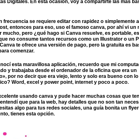
as Digitales. En esta ocasión, voy a compartirte las más bá
 frecuencia se requiere editar con rapidez o simplemente 
st, entonces para eso, uso el famoso canva, por ahí vi u
ir mucho, pero ¿qué hago si Canva resuelve, es portable, es
 que no consume tantos recursos como un Illustrator o un 
 Canva te ofrece una versión de pago, pero la gratuita es ba
para comenzar.
ocí esta maravillosa aplicación, recuerdo que mi computa
do y trabajaba desde el ordenador de la oficina que era un
», por no decir que era viejo, lento y solo era bueno con lo
ico? Word, excel y power point, internet y poco a poco.
xcelente usando canva y pude hacer muchas cosas que ten
 entendí que para la web, hay detalles que no son tan neces
esitas algo para tus redes sociales, una guía bonita un flyer
nto, tienes esta opción.