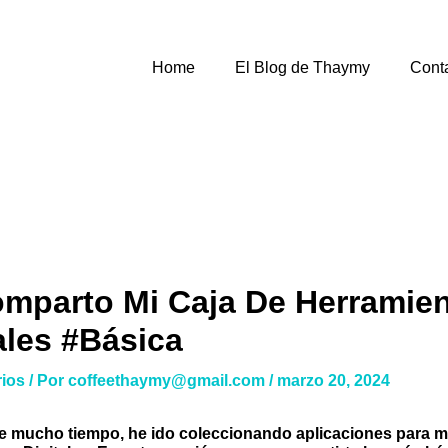
Home
El Blog de Thaymy
Cont
omparto Mi Caja De Herramie
ales #básica
rios
/ Por
coffeethaymy@gmail.com
/
marzo 20, 2024
 mucho tiempo, he ido coleccionando aplicaciones para m