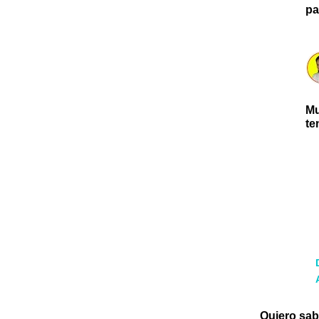
pa
Mu
te
Quiero sab